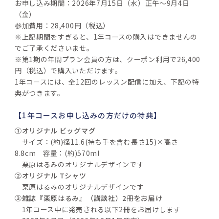
お申し込み期間：2026年7月15日（水）正午～9月4日
（金）
参加費用：28,400円（税込）
※上記期間をすぎると、1年コースの購入はできませんの
でご了承くださいませ。
※第1期の年間プラン会員の方は、クーポン利用で26,400
円（税込）で購入いただけます。
1年コースには、全12回のレッスン配信に加え、下記の特
典がつきます。
【1年コースお申し込みの方だけの特典】
①
オリジナル ビッグマグ
　サイズ：(約)径11.6(持ち手を含む長さ15)×高さ
8.8cm　容量：(約)570ml
　栗原はるみのオリジナルデザインです
②
オリジナル Tシャツ
　栗原はるみのオリジナルデザインです
③
雑誌『栗原はるみ』（講談社）2冊をお届け
　1年コース中に発売される以下2冊をお届けします