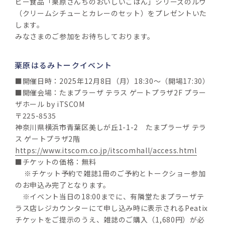
ビー食品「栗原さんちのおいしいごはん」シリーズのルウ
（クリームシチューとカレーのセット）をプレゼントいた
します。
みなさまのご参加をお待ちしております。
栗原はるみトークイベント
■開催日時：2025年12月8日（月）18:30～（開場17:30）
■開催会場：たまプラーザ テラス ゲートプラザ2F プラー
ザホール by iTSCOM
〒225-8535
神奈川県横浜市青葉区美しが丘1-1-2　たまプラーザ テラ
ス ゲートプラザ2階
https://www.itscom.co.jp/itscomhall/access.html
■チケットの価格：無料
　 ※チケット予約で雑誌1冊のご予約とトークショー参加
のお申込み完了となります。
　※イベント当日の18:00までに、有隣堂たまプラーザテ
ラス店レジカウンターにて申し込み時に表示されるPeatix
チケットをご提示のうえ、雑誌のご購入（1,680円）が必